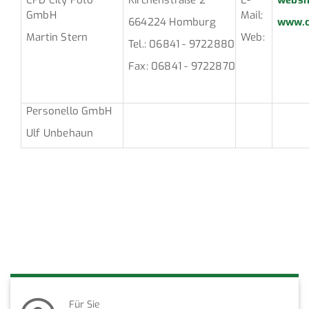
GmbH
Mail:
664224 Homburg
www.ci
Martin Stern
Web:
Tel.: 06841 - 9722880
Fax: 06841 - 9722870
Personello GmbH
Ulf Unbehaun
Für Sie