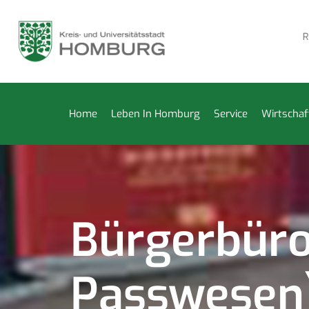
derkammer vom 27. Juli bis 14. August geschlossen
Repara
Home
Leben In Homburg
Service
Wirtschaf
Bürgerbüro
Passwesen