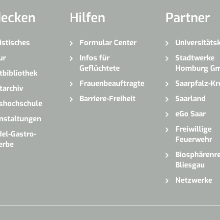
decken
Hilfen
Partner
istisches
Formular Center
Universitäts
ur
Infos für
Stadtwerke
Geflüchtete
Homburg G
tbibliothek
Frauenbeauftragte
Saarpfalz-Kr
tarchiv
Barriere-Freiheit
Saarland
shochschule
eGo Saar
nstaltungen
Freiwillige
el-Gastro-
Feuerwehr
erbe
Biosphärenre
Bliesgau
Netzwerke