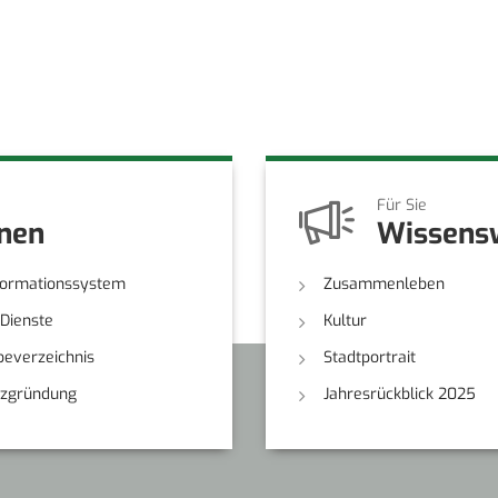
Für Sie
onen
Wissens
formationssystem
Zusammenleben
-Dienste
Kultur
everzeichnis
Stadtportrait
nzgründung
Jahresrückblick 2025