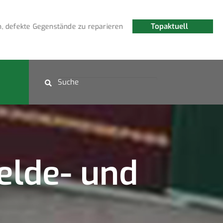
Topaktuell
fekte Gegenstände zu reparieren
Fledermauswanderung a
elde- und